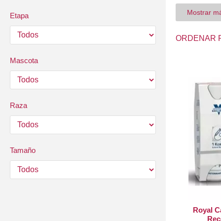
garantizarte q
Mostrar m
Etapa
ORDENAR 
Mascota
Raza
Tamaño
Royal C
Rec