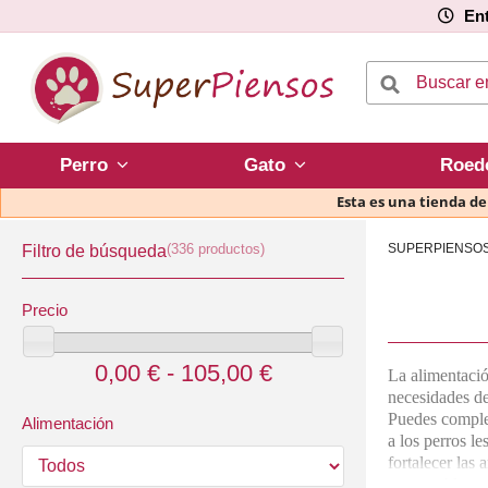
Ent
Perro
Gato
Roed
Esta es una tienda d
(336 productos)
SUPERPIENSO
Filtro de búsqueda
Precio
0,00 € - 105,00 €
La alimentació
necesidades d
Puedes complem
Alimentación
a los perros l
fortalecer las 
para problemas