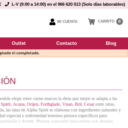
€
L-V (9:00 a 14:00) en el 966 620 013 (Solo días laborables)
0
CARRITO
MI CUENTA
Outlet
Contacto
Blog
eptado ni completado.
IÓN
rás elegir entre varias marcas la dieta que mejor se adapta a las
Spirit
,
Acana
,
Orijen
,
Forthglade
,
Visan
,
Brit
,
Cesar
entre otras.
 las latas de Alpha Spirit se elaboran con ingredientes naturales y
esidad especial o enfermedad tenemos piensos específicos para
e gestación y destete. Piensos especiales para perros con alergias,
rolar el peso. Múltiples opciones de alimentación seca y húmeda para