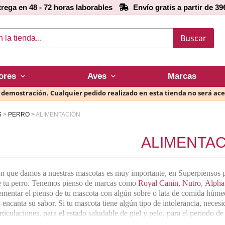
rega en 48 - 72 horas laborables
Envío gratis a partir de 39
Buscar
ores
Aves
Marcas
e demostración. Cualquier pedido realizado en esta tienda no será ac
S
PERRO
ALIMENTACIÓN
ALIMENTAC
n que damos a nuestras mascotas es muy importante, en Superpiensos pod
e tu perro. Tenemos pienso de marcas como
Royal Canin
,
Nutro
,
Alpha 
entar el pienso de tu mascota con algún sobre o lata de comida húmeda,
es encanta su sabor. Si tu mascota tiene algún tipo de intolerancia, nec
articulaciones, para el estado saludable de piel y pelo, para el periodo d
 urinarios y para aquellos que están esterilizados o que necesitan cont