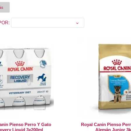
ue tu mascota sigue una dieta adaptada a él y a sus necesidades.
ás
POR:

anin Pienso Perro Y Gato
Royal Canin Pienso Perr
overy Liquid 3x200ml
Alemán Junior 3