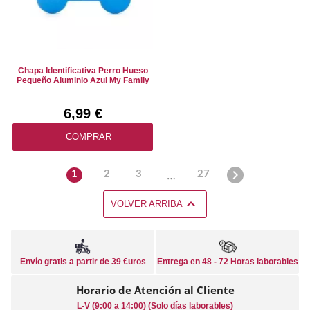
Chapa Identificativa Perro Hueso
Pequeño Aluminio Azul My Family
6,99 €
COMPRAR

…
1
2
3
27

VOLVER ARRIBA
Envío gratis a partir de 39 €uros
Entrega en 48 - 72 Horas laborables
Horario de Atención al Cliente
L-V (9:00 a 14:00) (Solo días laborables)