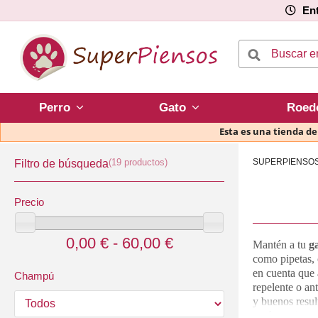
Ent
Perro
Gato
Roed
Esta es una tienda d
(19 productos)
SUPERPIENSO
Filtro de búsqueda
Precio
0,00 € - 60,00 €
Mantén a tu
g
como pipetas, 
en cuenta que 
Champú
repelente o an
y buenos resul
parásitos inte