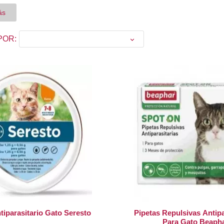
as picaduras de garrapatas, pulgas y mosquitos con los mejores antiparasi
ás
POR:

tiparasitario Gato Seresto
Pipetas Repulsivas Antipa
Para Gato Beaph