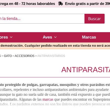
rega en 48 - 72 horas laborables
Envío gratis a partir de 39
Buscar
ores
Aves
Marcas
e demostración. Cualquier pedido realizado en esta tienda no será ac
S
GATO
ACCESORIOS
ANTIPARASITARIOS
ANTIPARASIT
ato protegido de pulgas, garrapatas, mosquitos y otros parásitos ex
collares, repelentes e incluso antiparasitarios ambientales para ayudarte
aunque tu gato no suela salir de casa, también está expuesto a que pued
tiparasitario. Algunas de las
marcas
que puedes encontrar en Superpien
tados. Los parásitos externos no son los únicos que pueden provocar en
rnos. Por lo que te recomendamos echar un vistazo a los métodos de desp