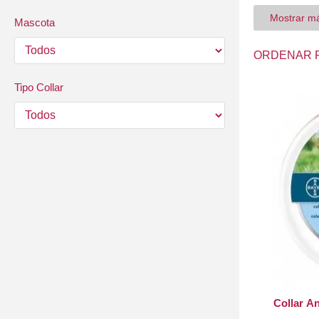
gato y evita l
Mostrar m
Mascota
ORDENAR 
Tipo Collar
Collar An