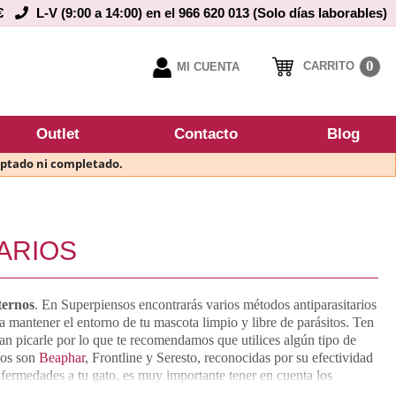
€
L-V (9:00 a 14:00) en el 966 620 013 (Solo días laborables)
0
CARRITO
MI CUENTA
Outlet
Contacto
Blog
eptado ni completado.
ARIOS
ternos
. En Superpiensos encontrarás varios métodos antiparasitarios
 a mantener el entorno de tu mascota limpio y libre de parásitos. Ten
an picarle por lo que te recomendamos que utilices algún tipo de
sos son
Beaphar
, Frontline y Seresto, reconocidas por su efectividad
fermedades a tu gato, es muy importante tener en cuenta los
arasitación interna que tenemos disponibles. Cuida de la salud de tu