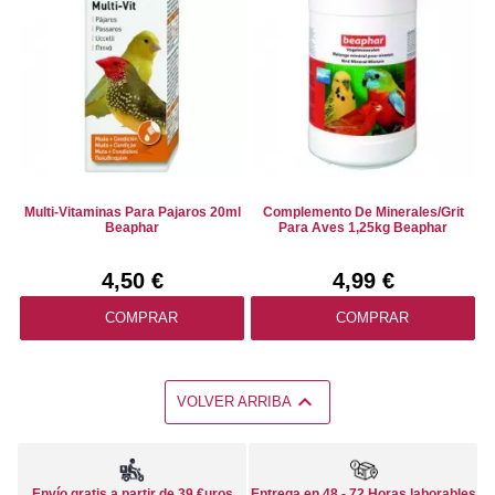
Multi-Vitaminas Para Pajaros 20ml
Complemento De Minerales/Grit
Beaphar
Para Aves 1,25kg Beaphar
4,50 €
4,99 €
COMPRAR
COMPRAR

VOLVER ARRIBA
Envío gratis a partir de 39 €uros
Entrega en 48 - 72 Horas laborables