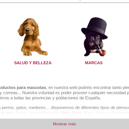
y
Pienso Grain Free Wild Fish The Only One
R
Saco 3 Kg. Alpha Spirit
27,99 €
COMPRAR
SALUD Y BELLEZA
MARCAS
productos para mascotas
, en nuestra web podréis encontrar tanto p
es y correas... Nuestra voluntad es poder proveer cualquier necesid
imos a todas las provincias y poblaciones de España.
 perros, gatos, roedores… disponemos de diferentes tipos de piens
,
Acana
, Orijen, taste of the wild,
Alpha Spirit
, Kippy, Arion y Visan en
Mostrar más
Primal Dog Rebel Farm 12kg
Ro