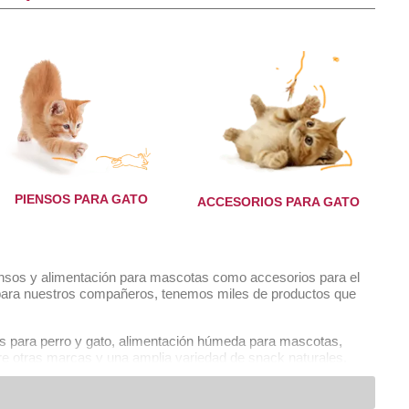
oyal Canin Pienso Perro Labrador Retriever
Junior 12kg
69,99 €
COMPRAR
PIENSOS PARA GATO
ACCESORIOS PARA GATO
iensos y alimentación para mascotas como accesorios para el
ad para nuestros compañeros, tenemos miles de productos que
os para perro y gato, alimentación húmeda para mascotas,
tre otras marcas y una amplia variedad de snack naturales,
yal Canin Pienso Perro Renal Small Dog. 3,5