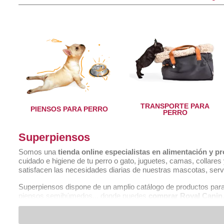
Royal Canin Pienso Húmedo Perro Urinar
S/O 1x100gr
1,50 €
COMPRAR
TRANSPORTE PARA
PIENSOS PARA PERRO
PERRO
Superpiensos
Somos una
tienda online especialistas en alimentación y 
cuidado e higiene de tu perro o gato, juguetes, camas, collar
satisfacen las necesidades diarias de nuestras mascotas, serv
Superpiensos dispone de un amplio catálogo de productos para
piensos semihúmedos... donde puedes
comprar Royal Canin
chuches y premios.
Alimentación y accesorios para perros
Pienso Perro Ranchlands 6 Kg Acana