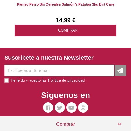
Pienso Perro Sin Cereales Salmón Y Patatas 3kg Brit Care
14,99 €
COMPRAR
Suscríbete a nuestra Newsletter
He leído y acepto las
Política de privacidad
.
Siguenos en

Comprar
Primal Dog Wilderness 1kg