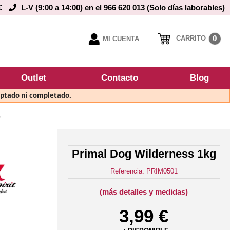
€
L-V (9:00 a 14:00) en el 966 620 013 (Solo días laborables)
0
CARRITO
MI CUENTA
Outlet
Contacto
Blog
eptado ni completado.
G
Primal Dog Wilderness 1kg
Referencia: PRIM0501
(más detalles y medidas)
3,99 €