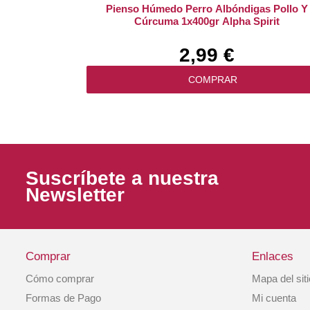
Pienso Húmedo Perro Albóndigas Pollo Y
Cúrcuma 1x400gr Alpha Spirit
2,99 €
COMPRAR
Suscríbete a nuestra
Newsletter
Comprar
Enlaces
Cómo comprar
Mapa del sit
Pienso Perro Puppy Lamb And Rice 3kg Bri
Formas de Pago
Mi cuenta
Care