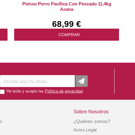
Pienso Perro Pacífica Con Pescado 11,4kg
Acana
68,99 €
COMPRAR
He leído y acepto las
Política de privacidad
.
Sobre Nosotros
io
¿Quiénes somos?
t
Royal Canin Pienso Perro Vet Adulto 10kg
Aviso Legal