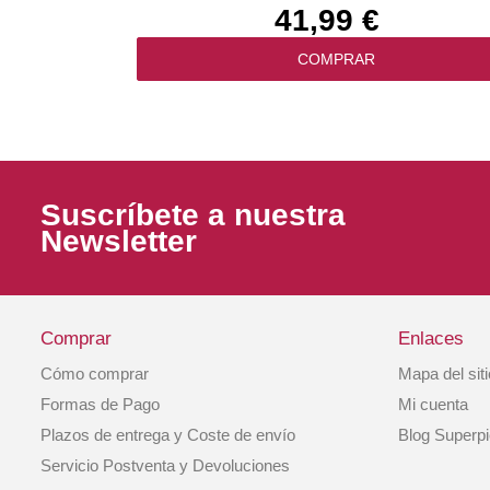
41,99 €
COMPRAR
Suscríbete a nuestra
Newsletter
Comprar
Enlaces
Cómo comprar
Mapa del sit
Royal Canin Pienso Perro Diabetic 7kg
Formas de Pago
Mi cuenta
Plazos de entrega y Coste de envío
Blog Superp
54,99 €
Servicio Postventa y Devoluciones