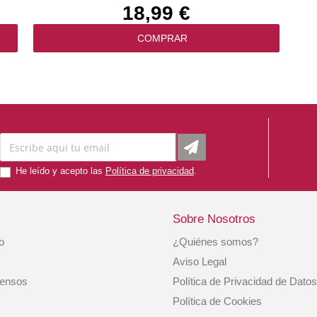
18,99 €
COMPRAR
He leído y acepto las
Política de privacidad
.
Sobre Nosotros
io
¿Quiénes somos?
Royal Canin Pienso Perro Satiety Support
Aviso Legal
1,5kg
iensos
Política de Privacidad de Datos
15,99 €
Política de Cookies