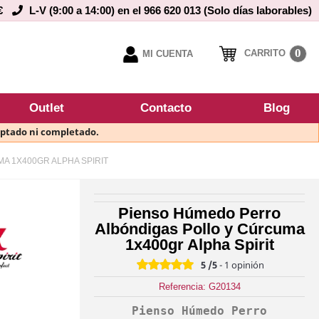
€
L-V (9:00 a 14:00) en el 966 620 013 (Solo días laborables)
0
CARRITO
MI CUENTA
Outlet
Contacto
Blog
eptado ni completado.
 1X400GR ALPHA SPIRIT
Pienso Húmedo Perro
Albóndigas Pollo y Cúrcuma
1x400gr Alpha Spirit
5
/5
-
1
opinión
Referencia: G20134
Pienso Húmedo Perro