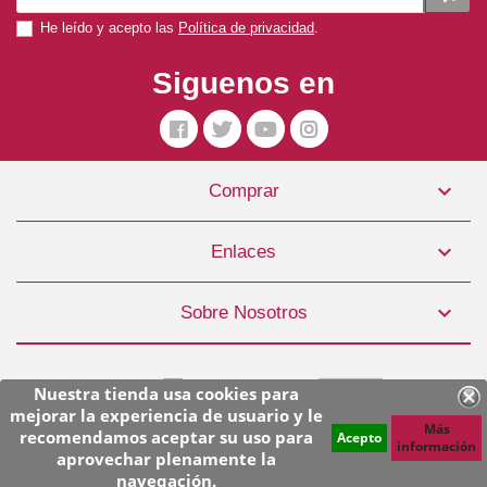
He leído y acepto las
Política de privacidad
.
Siguenos en

Comprar
Pienso Perro Sin Cereales Sensitive 12kg Brit Care
64,99 €

Enlaces
COMPRAR

Sobre Nosotros
Nuestra tienda usa cookies para
mejorar la experiencia de usuario y le
Más
recomendamos aceptar su uso para
Acepto
información
aprovechar plenamente la
© Copyright 2026 Superpiensos. Todos los derechos reservados.
navegación.