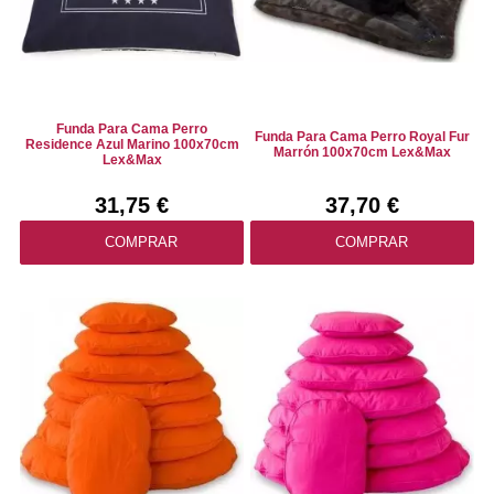
Funda Para Cama Perro
Funda Para Cama Perro Royal Fur
Residence Azul Marino 100x70cm
Marrón 100x70cm Lex&Max
Lex&Max
31,75 €
37,70 €
COMPRAR
COMPRAR