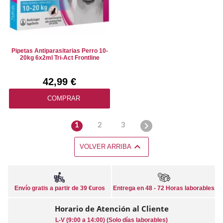
Pipetas Antiparasitarias Perro 10-
20kg 6x2ml Tri-Act Frontline
42,99 €
COMPRAR

1
2
3

VOLVER ARRIBA
Envío gratis a partir de 39 €uros
Entrega en 48 - 72 Horas laborables
Horario de Atención al Cliente
L-V (9:00 a 14:00) (Solo días laborables)