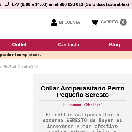
€
L-V (9:00 a 14:00) en el 966 620 013 (Solo días laborables)
0
CARRITO
MI CUENTA
Outlet
Contacto
Blog
eptado ni completado.
RO PEQUEÑO SERESTO
Collar Antiparasitario Perro
Pequeño Seresto
Referencia: Y85712764
El
collar antiparasitario
externo SERESTO de Bayer es
innovador y muy efectivo
contra pulgas, piojos y