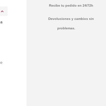
Recibe tu pedido en 24/72h
Devoluciones y cambios sin
ra
problemas.
e
ue
e
l
r