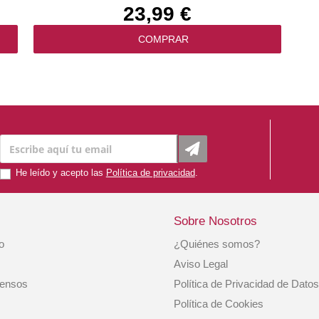
23,99 €
COMPRAR
He leído y acepto las
Política de privacidad
.
Sobre Nosotros
io
¿Quiénes somos?
ml
Collar Antiparasitario Perro Scalibor 48cm
Aviso Legal
iensos
Política de Privacidad de Datos
21,99 €
Política de Cookies