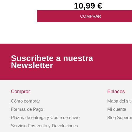
10,99 €
COMPRAR
Suscríbete a nuestra
Newsletter
Comprar
Enlaces
Cómo comprar
Mapa del sit
Pipetas Antiparasitarias Perro 20-40kg 6x4
Formas de Pago
Mi cuenta
Tri-Act Frontline
Plazos de entrega y Coste de envío
Blog Superp
47,99 €
Servicio Postventa y Devoluciones