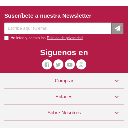
Suscríbete a nuestra Newsletter
He leído y acepto las
Política de privacidad
.
Siguenos en

Comprar
Pipetas Antiparasitarias Perro Grande 6x2ml Beaphar
14,99 €

Enlaces
COMPRAR

Sobre Nosotros