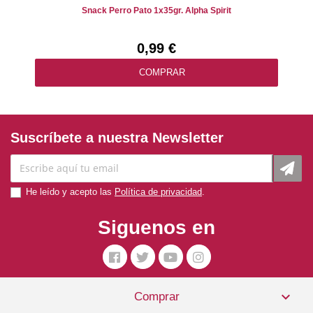
Snack Perro Pato 1x35gr. Alpha Spirit
0,99 €
COMPRAR
Suscríbete a nuestra Newsletter
He leído y acepto las
Política de privacidad
.
Siguenos en

Comprar
Snack Perro Dentastix Mediano 28uds Pedigree