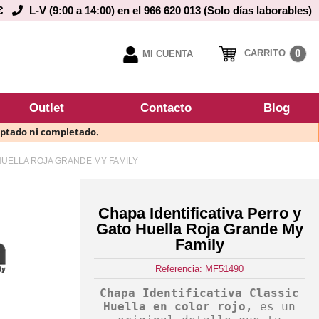
€
L-V (9:00 a 14:00) en el 966 620 013 (Solo días laborables)
0
CARRITO
MI CUENTA
Outlet
Contacto
Blog
eptado ni completado.
 HUELLA ROJA GRANDE MY FAMILY
Chapa Identificativa Perro y
Gato Huella Roja Grande My
Family
Referencia: MF51490
Chapa Identificativa Classic
Huella en color rojo,
es un