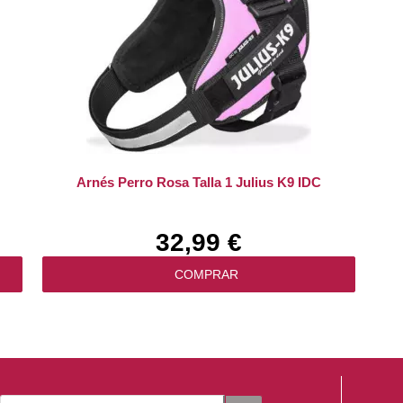
Arnés Perro Rosa Talla 1 Julius K9 IDC
32,99 €
COMPRAR