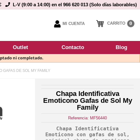
€
L-V (9:00 a 14:00) en el 966 620 013 (Solo días laborables)
0
CARRITO
MI CUENTA
Outlet
Contacto
Blog
eptado ni completado.
O GAFAS DE SOL MY FAMILY
Chapa Identificativa
Emoticono Gafas de Sol My
Family
Referencia: MF56440
Chapa Identificativa
Emoticono con gafas de sol,