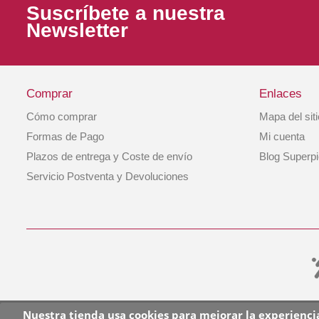
Suscríbete a nuestra
Newsletter
Comprar
Enlaces
Cómo comprar
Mapa del sit
Collar Perro Violeta Talla L Hunter
Formas de Pago
Mi cuenta
Plazos de entrega y Coste de envío
Blog Superp
15,10 €
Servicio Postventa y Devoluciones
COMPRAR
Nuestra tienda usa cookies para mejorar la experienc