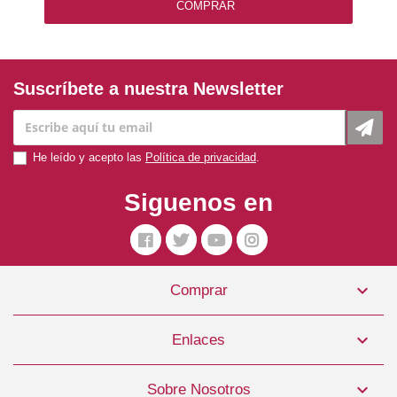
COMPRAR
Suscríbete a nuestra Newsletter
He leído y acepto las
Política de privacidad
.
Siguenos en

Comprar
Royal Canin Pienso Perro Bulldog Francés Junior 10kg
59,99 €

Enlaces
COMPRAR

Sobre Nosotros