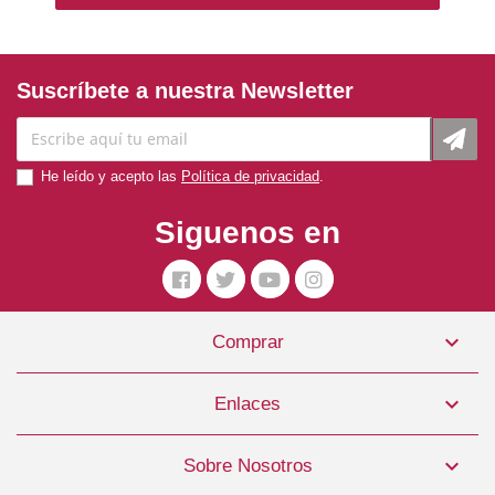
Suscríbete a nuestra Newsletter
He leído y acepto las
Política de privacidad
.
Siguenos en

Comprar
Pienso Perro Puppy Lamb And Rice 3kg Brit Care
14,99 €

Enlaces
COMPRAR

Sobre Nosotros