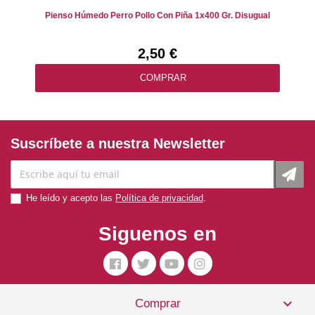
Pienso Húmedo Perro Pollo Con Piña 1x400 Gr. Disugual
2,50 €
COMPRAR
Suscríbete a nuestra Newsletter
He leído y acepto las
Política de privacidad
.
Siguenos en

Comprar
Pienso Perro Grass-Fed Lamb 2kg Acana