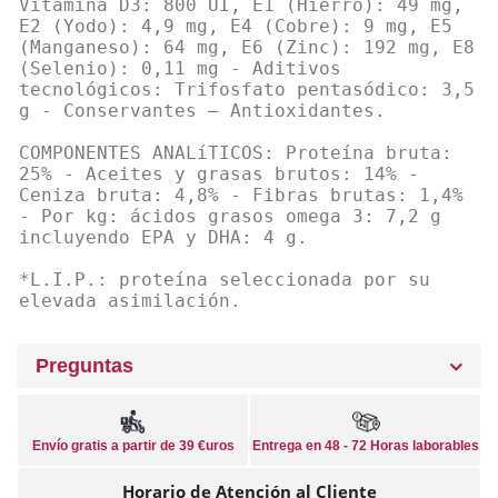
Vitamina D3: 800 UI, E1 (Hierro): 49 mg,
E2 (Yodo): 4,9 mg, E4 (Cobre): 9 mg, E5
(Manganeso): 64 mg, E6 (Zinc): 192 mg, E8
(Selenio): 0,11 mg - Aditivos
tecnológicos: Trifosfato pentasódico: 3,5
g - Conservantes – Antioxidantes.
COMPONENTES ANALíTICOS: Proteína bruta:
25% - Aceites y grasas brutos: 14% -
Ceniza bruta: 4,8% - Fibras brutas: 1,4%
- Por kg: ácidos grasos omega 3: 7,2 g
incluyendo EPA y DHA: 4 g.
*L.I.P.: proteína seleccionada por su
elevada asimilación.
Preguntas
Envío gratis a partir de 39 €uros
Entrega en 48 - 72 Horas laborables
Horario de Atención al Cliente