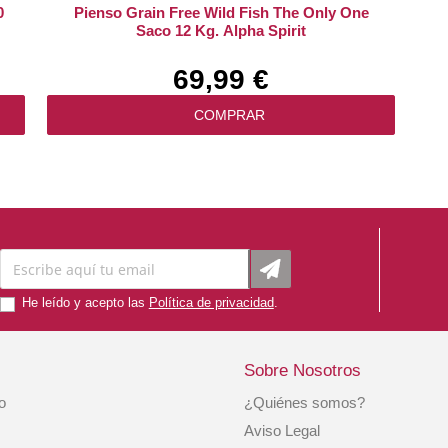
0
Pienso Grain Free Wild Fish The Only One
Saco 12 Kg. Alpha Spirit
69,99 €
COMPRAR
He leído y acepto las
Política de privacidad
.
Sobre Nosotros
io
¿Quiénes somos?
r
Royal Canin Pienso Perro Pastor Alemán
Aviso Legal
Junior 12kg