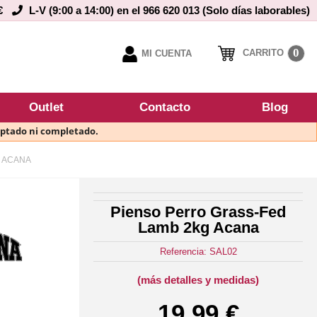
€
L-V (9:00 a 14:00) en el 966 620 013 (Solo días laborables)
0
CARRITO
MI CUENTA
Outlet
Contacto
Blog
eptado ni completado.
G ACANA
Pienso Perro Grass-Fed
Lamb 2kg Acana
Referencia: SAL02
(más detalles y medidas)
19,99 €