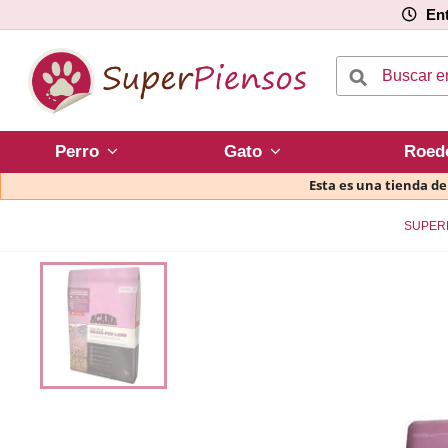
Ent
Perro
Gato
Roed
Esta es una tienda d
SUPER