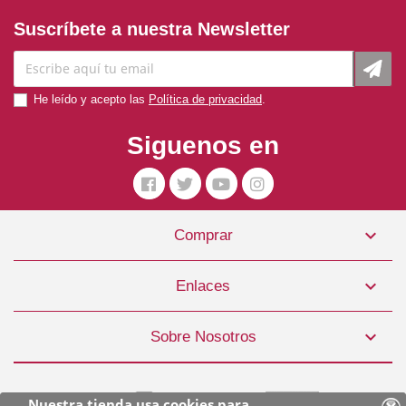
Suscríbete a nuestra Newsletter
He leído y acepto las
Política de privacidad
.
Siguenos en

Comprar
Royal Canin Pienso Perro Satiety Support 1,5kg
15,99 €

Enlaces
COMPRAR

Sobre Nosotros
Nuestra tienda usa cookies para