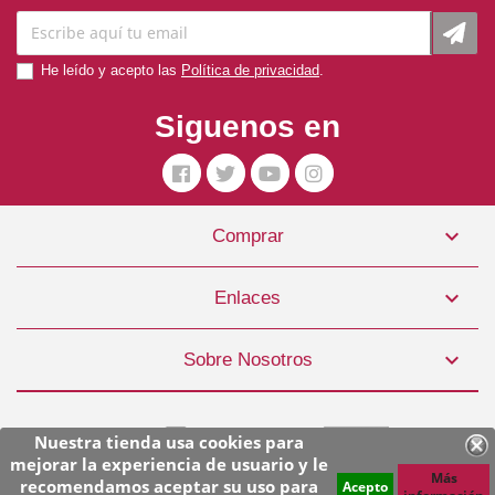
He leído y acepto las
Política de privacidad
.
Siguenos en

Comprar

Enlaces

Sobre Nosotros
Nuestra tienda usa cookies para
mejorar la experiencia de usuario y le
Más
recomendamos aceptar su uso para
Acepto