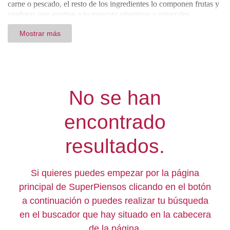
carne o pescado, el resto de los ingredientes lo componen frutas y
verduras que aportan a tu mascota vitaminas y minerales
necesarios para su salud. Las recetas de Forthglade no incluyen
Mostrar más
cereales entre sus ingredientes, por lo que es una opción muy
recomendable para perros con alergias o intolerancias. Una vez
que se termina el proceso de elaboración, Forthglade sella al vacío
sus productos para conservar sus nutrientes intactos hasta el
momento que vayan a ser consumidos por tu mascota. En
Superpiensos tenemos gran variedad de sabores entre los que
No se han
puedes elegir como salmón, pavo, pollo, cordero y pato. También
tenemos recetas especialmente elaboradas para cachorros.
encontrado
Forthglade ofrece a tu perro una alimentación elaborada con
ingredientes naturales para que tu mascota siga una dieta sana y
equilibrada que satisface sus necesidades nutricionales.
resultados.
Si quieres puedes empezar por la página
principal de SuperPiensos clicando en el botón
a continuación o puedes realizar tu búsqueda
en el buscador que hay situado en la cabecera
de la página.