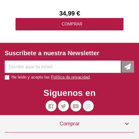
34,99 €
COMPRAR
Suscríbete a nuestra Newsletter
He leído y acepto las
Política de privacidad
.
Siguenos en

Comprar
Primal Dog Oceanland 1kg