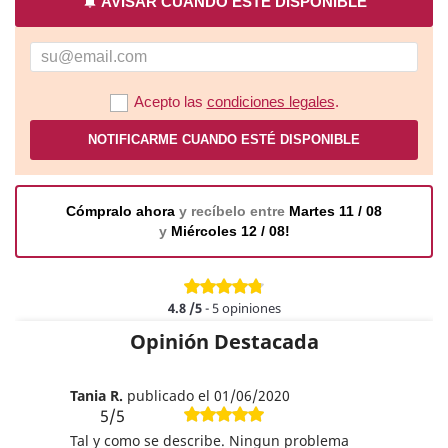
notifications
AVISAR CUANDO ESTÉ DISPONIBLE
Acepto las
condiciones legales
.
NOTIFICARME CUANDO ESTÉ DISPONIBLE
Cómpralo ahora
y recíbelo entre
Martes 11 / 08
y
Miércoles 12 / 08!
4.8
/5
-
5
opiniones
Opinión Destacada
Tania R.
publicado el 01/06/2020
5/5
Tal y como se describe. Ningun problema