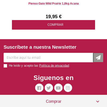
Pienso Gato Wild Prairie 1,8kg Acana
19,95 €
COMPRAR
Suscríbete a nuestra Newsletter
He leído y acepto las
Política de privacidad
.
Siguenos en

Comprar
Pienso Gato Senior Lata Atún Y Sardina 70 Gr. Applaws