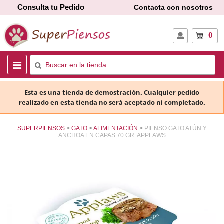
Consulta tu Pedido
Contacta con nosotros
0
Esta es una tienda de demostración. Cualquier pedido
realizado en esta tienda no será aceptado ni completado.
SUPERPIENSOS
GATO
ALIMENTACIÓN
PIENSO GATO ATÚN Y
ANCHOA EN CAPAS 70 GR. APPLAWS