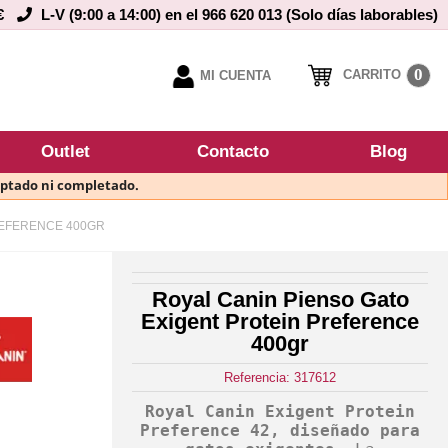
€
L-V (9:00 a 14:00) en el 966 620 013 (Solo días laborables)
0
CARRITO
MI CUENTA
Outlet
Contacto
Blog
eptado ni completado.
REFERENCE 400GR
Royal Canin Pienso Gato
Exigent Protein Preference
400gr
Referencia: 317612
Royal Canin Exigent Protein
Preference 42, diseñado para