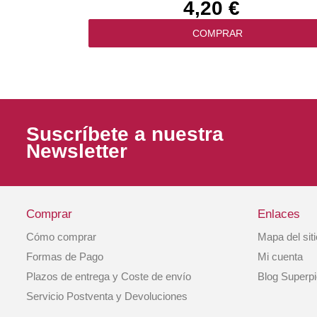
4,20 €
COMPRAR
Suscríbete a nuestra
Newsletter
Comprar
Enlaces
Cómo comprar
Mapa del sit
Pienso Gato Kitten Lata Atún Con Gambas 
Formas de Pago
Mi cuenta
Gr. Applaws
Plazos de entrega y Coste de envío
Blog Superp
1,29 €
Servicio Postventa y Devoluciones