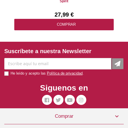
Spirit
27,99 €
COMPRAR
Suscríbete a nuestra Newsletter
He leído y acepto las
Política de privacidad
.
Siguenos en

Comprar
Pienso Perro Wet Salmon & Herring Tarrina 390gr TOW9714