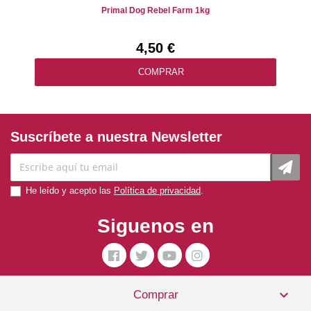
Primal Dog Rebel Farm 1kg
4,50 €
COMPRAR
Suscríbete a nuestra Newsletter
He leído y acepto las
Política de privacidad
.
Siguenos en

Comprar
Pienso Perro Grasslands 340gr Acana