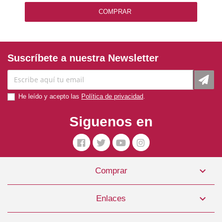
COMPRAR
Suscríbete a nuestra Newsletter
He leído y acepto las
Política de privacidad
.
Siguenos en

Comprar
Primal Dog Rebel Farm 1kg
4,50 €

Enlaces
COMPRAR