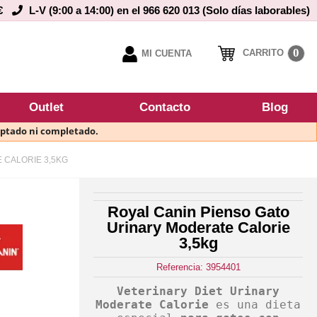
€
L-V (9:00 a 14:00) en el 966 620 013 (Solo días laborables)
0
CARRITO
MI CUENTA
Outlet
Contacto
Blog
eptado ni completado.
 CALORIE 3,5KG
Royal Canin Pienso Gato
Urinary Moderate Calorie
3,5kg
Referencia: 3954401
Veterinary Diet Urinary
Moderate Calorie
es una dieta