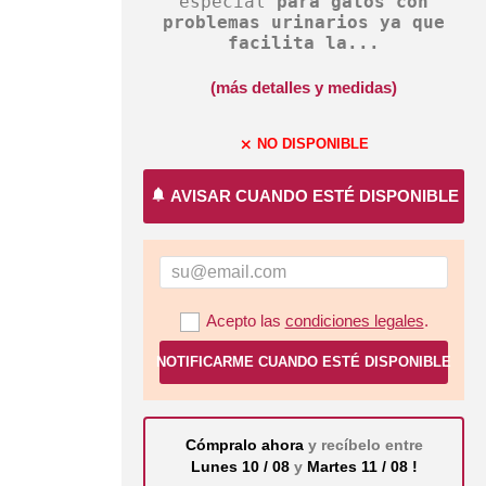
especial
para gatos con
problemas urinarios ya que
facilita la...
(más detalles y medidas)
NO DISPONIBLE
close
notifications
AVISAR CUANDO ESTÉ DISPONIBLE
Acepto las
condiciones legales
.
NOTIFICARME CUANDO ESTÉ DISPONIBLE
Cómpralo ahora
y recíbelo entre
Lunes 10 / 08
y
Martes 11 / 08 !