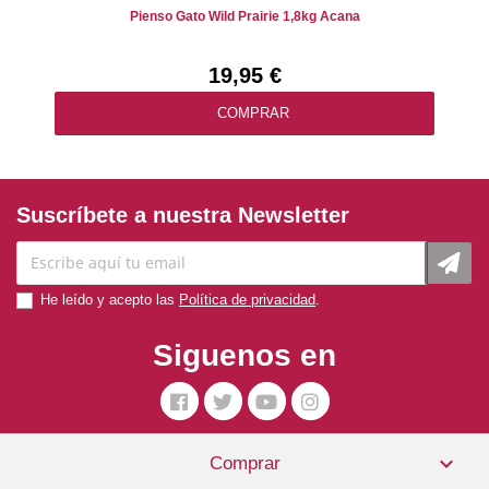
Pienso Gato Wild Prairie 1,8kg Acana
19,95 €
COMPRAR
Suscríbete a nuestra Newsletter
He leído y acepto las
Política de privacidad
.
Siguenos en

Comprar
Pienso Gato Lata Pollo Con Calabaza 156 Gr. Applaws