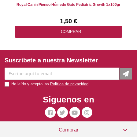
Royal Canin Pienso Húmedo Gato Pediatric Growth 1x100gr
1,50 €
COMPRAR
Suscríbete a nuestra Newsletter
He leído y acepto las
Política de privacidad
.
Siguenos en
Pienso Seco Gato Adulto Pescado Y Salmón 1,8 Kg.

Comprar
Applaws