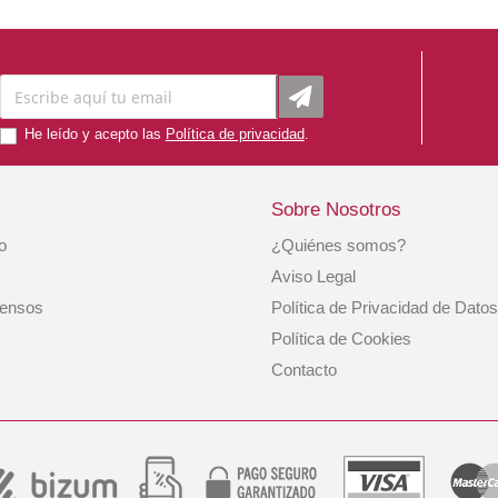
He leído y acepto las
Política de privacidad
.
Sobre Nosotros
io
¿Quiénes somos?
.
Pienso Seco Gato Adulto Pollo Y Salmón 7,5
Aviso Legal
Kg. Applaws
iensos
Política de Privacidad de Datos
44,99 €
Política de Cookies
Contacto
COMPRAR