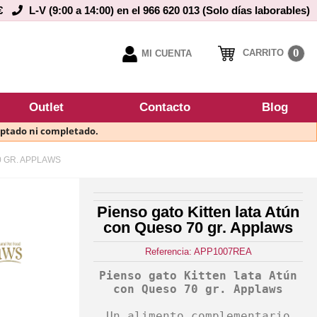
€
L-V (9:00 a 14:00) en el 966 620 013 (Solo días laborables)
0
CARRITO
MI CUENTA
Outlet
Contacto
Blog
eptado ni completado.
0 GR. APPLAWS
Pienso gato Kitten lata Atún
con Queso 70 gr. Applaws
Referencia: APP1007REA
Pienso gato Kitten lata Atún
con Queso 70 gr. Applaws
Un alimento complementario