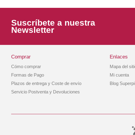
Suscríbete a nuestra
Newsletter
Comprar
Enlaces
Cómo comprar
Mapa del sit
Pienso Gato Lata Caballa Y Sardina 156 Gr
Formas de Pago
Mi cuenta
Applaws
Plazos de entrega y Coste de envío
Blog Superp
2,20 €
Servicio Postventa y Devoluciones
COMPRAR