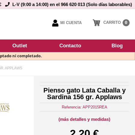
€
L-V (9:00 a 14:00) en el 966 620 013 (Solo días laborables)
0
CARRITO
MI CUENTA
Outlet
Contacto
Blog
eptado ni completado.
GR. APPLAWS
Pienso gato Lata Caballa y
Sardina 156 gr. Applaws
Referencia: APP2015REA
(más detalles y medidas)
2,20 €