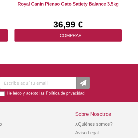
Royal Canin Pienso Gato Satiety Balance 3,5kg
36,99 €
COMPRAR
He leído y acepto las
Política de privacidad
.
Sobre Nosotros
io
¿Quiénes somos?
Royal Canin Pienso Húmedo Gato Maine Coon
Aviso Legal
1x85gr