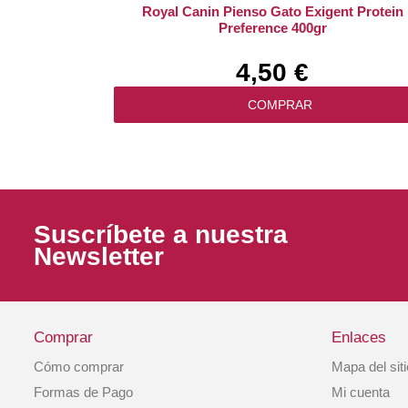
Royal Canin Pienso Gato Exigent Protein
Preference 400gr
4,50 €
COMPRAR
Suscríbete a nuestra
Newsletter
Comprar
Enlaces
Cómo comprar
Mapa del sit
Pienso Gato Canyon River Con Trucha Y
Formas de Pago
Mi cuenta
Salmón Ahumado 2kg TOW2594