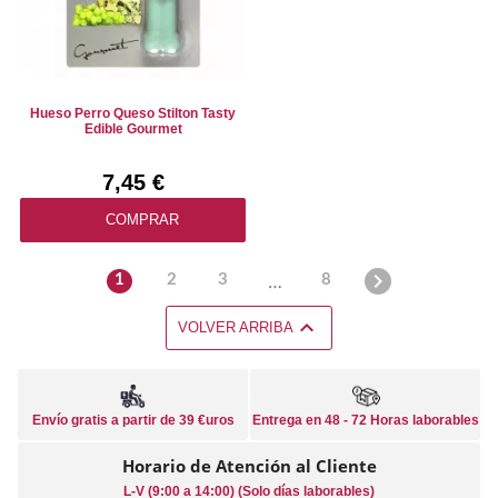
Hueso Perro Queso Stilton Tasty
Edible Gourmet
7,45 €
COMPRAR

…
1
2
3
8

VOLVER ARRIBA
Envío gratis a partir de 39 €uros
Entrega en 48 - 72 Horas laborables
Horario de Atención al Cliente
L-V (9:00 a 14:00) (Solo días laborables)