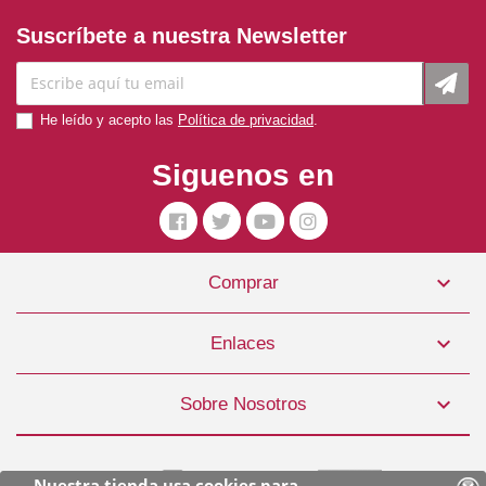
Suscríbete a nuestra Newsletter
He leído y acepto las
Política de privacidad
.
Siguenos en

Comprar
Snack Perro Sabor Pavo 1x50gr. Alpha Spirit
0,99 €

Enlaces
COMPRAR

Sobre Nosotros
Nuestra tienda usa cookies para