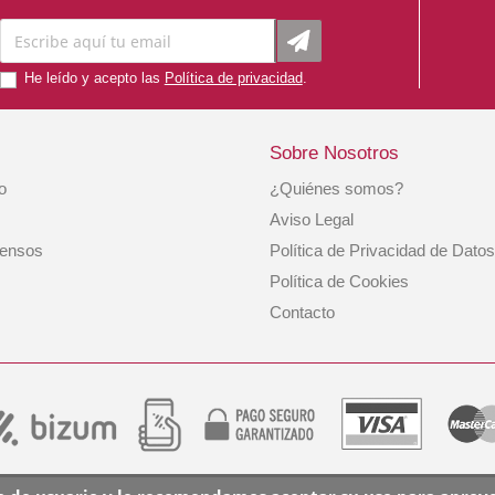
He leído y acepto las
Política de privacidad
.
Sobre Nosotros
io
¿Quiénes somos?
Toallitas Refresh Aloe Vera 100 Unid. Inodorina
Aviso Legal
iensos
Política de Privacidad de Datos
4,99 €
Política de Cookies
Contacto
COMPRAR