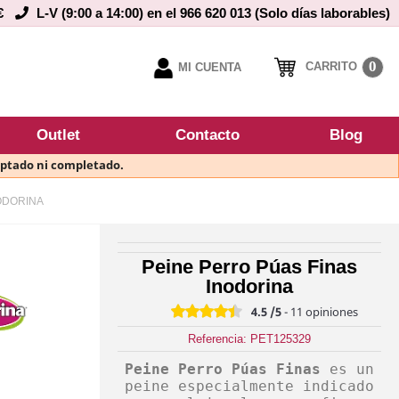
€
L-V (9:00 a 14:00) en el 966 620 013 (Solo días laborables)
0
CARRITO
MI CUENTA
Outlet
Contacto
Blog
eptado ni completado.
ODORINA
Peine Perro Púas Finas
Inodorina
4.5
/5
-
11
opiniones
Referencia: PET125329
Peine Perro Púas Finas
es un
peine especialmente indicado