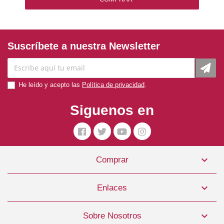
Suscríbete a nuestra Newsletter
He leído y acepto las
Política de privacidad
.
Siguenos en
Snack Dental Cocodrilo 8,7 Cm 22 Bolsas X 2 Unid.

Comprar
Whimzees
1,75 €

Enlaces
COMPRAR

Sobre Nosotros