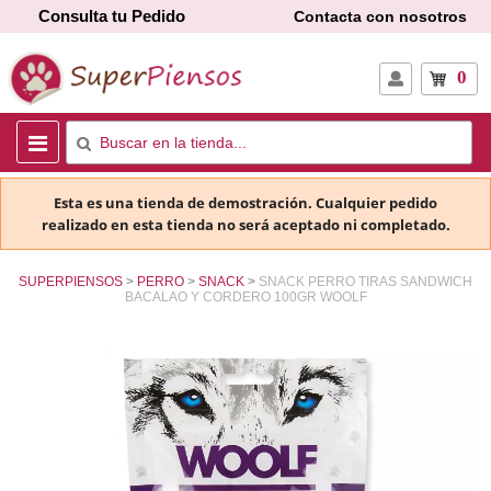
Consulta tu Pedido
Contacta con nosotros
0
Esta es una tienda de demostración. Cualquier pedido
realizado en esta tienda no será aceptado ni completado.
SUPERPIENSOS
PERRO
SNACK
SNACK PERRO TIRAS SANDWICH
BACALAO Y CORDERO 100GR WOOLF