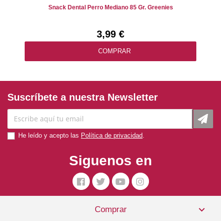
Snack Dental Perro Mediano 85 Gr. Greenies
3,99 €
COMPRAR
Suscríbete a nuestra Newsletter
He leído y acepto las
Política de privacidad
.
Siguenos en
Snack Perro Pollo 1 Caja X 30 Barritas Individuales. Alpha

Comprar
Spirit