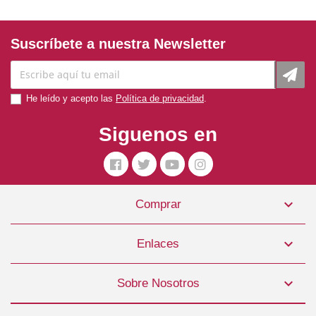
Suscríbete a nuestra Newsletter
He leído y acepto las
Política de privacidad
.
Siguenos en
Pienso Semihúmedo Perro Multiprotein Saco 3 Kg. Alpha

Comprar
Spirit
29,99 €

Enlaces
COMPRAR

Sobre Nosotros