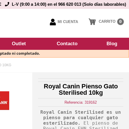
€
L-V (9:00 a 14:00) en el 966 620 013 (Solo días laborables)
0
CARRITO
MI CUENTA
Outlet
Contacto
Blog
eptado ni completado.
D 10KG
Royal Canin Pienso Gato
Sterilised 10kg
Referencia: 319162
Royal Canin Sterilised es un
pienso para cualquier gato
esterilizado.
El pienso de
Royal Canin FHN Sterilized