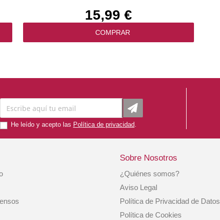
15,99 €
COMPRAR
He leído y acepto las
Política de privacidad
.
Sobre Nosotros
io
¿Quiénes somos?
5kg
Pienso Gato Tarrina Pechuga Pollo Y Arroz 60
Aviso Legal
Gr. Applaws
iensos
Política de Privacidad de Datos
1,49 €
Política de Cookies