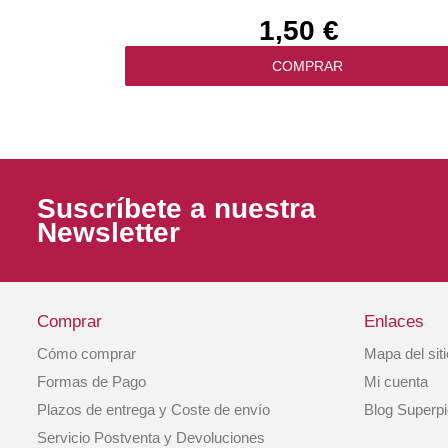
1,50 €
COMPRAR
Suscríbete a nuestra
Newsletter
Comprar
Enlaces
Cómo comprar
Mapa del sit
Royal Canin Pienso Gato Satiety Balance 3,
Formas de Pago
Mi cuenta
Plazos de entrega y Coste de envío
Blog Superp
36,99 €
Servicio Postventa y Devoluciones