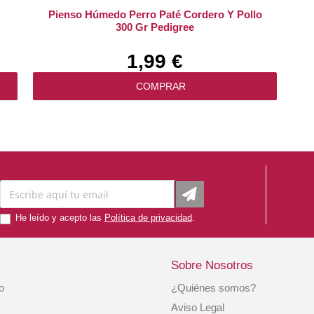
Pienso Húmedo Perro Paté Cordero Y Pollo
300 Gr Pedigree
1,99 €
COMPRAR
He leído y acepto las
Política de privacidad
.
Sobre Nosotros
io
¿Quiénes somos?
Pienso Grain Free Multiprotein The Only One
Aviso Legal
Saco 12 Kg. Alpha Spirit