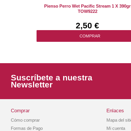
Pienso Perro Wet Pacific Stream 1 X 390gr
TOW9222
2,50 €
COMPRAR
Suscríbete a nuestra
Newsletter
Comprar
Enlaces
Cómo comprar
Mapa del sit
Pienso Perro Puppy Pacific Stream 5,6kg
Formas de Pago
Mi cuenta
TOW9756