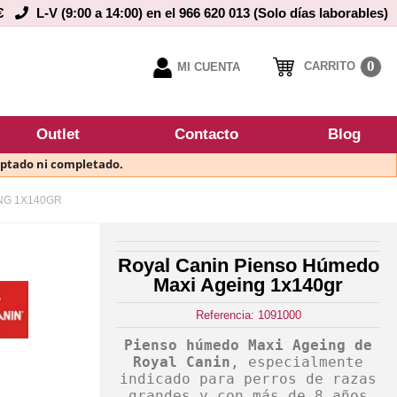
€
L-V (9:00 a 14:00) en el 966 620 013 (Solo días laborables)
0
CARRITO
MI CUENTA
Outlet
Contacto
Blog
eptado ni completado.
NG 1X140GR
Royal Canin Pienso Húmedo
Maxi Ageing 1x140gr
Referencia: 1091000
Pienso húmedo Maxi Ageing de
Royal Canin
, especialmente
indicado para perros de razas
grandes y con más de 8 años