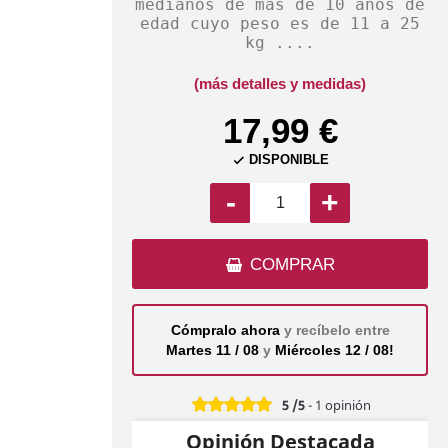
medianos de más de 10 años de
edad cuyo peso es de 11 a 25
kg ....
(más detalles y medidas)
17,99 €
DISPONIBLE

-
+
COMPRAR
Cómpralo ahora
y recíbelo entre
Martes 11 / 08
y
Miércoles 12 / 08!
5
/5
-
1
opinión
Opinión Destacada