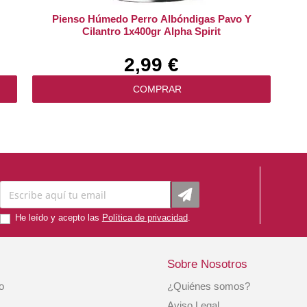
Pienso Húmedo Perro Albóndigas Pavo Y
Cilantro 1x400gr Alpha Spirit
2,99 €
COMPRAR
He leído y acepto las
Política de privacidad
.
Sobre Nosotros
io
¿Quiénes somos?
Snack Humedo Perro Paté Jamón 1x300gr.
Aviso Legal