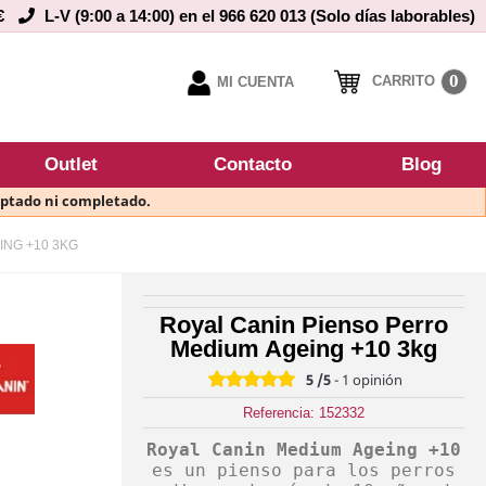
€
L-V (9:00 a 14:00) en el 966 620 013 (Solo días laborables)
0
CARRITO
MI CUENTA
Outlet
Contacto
Blog
eptado ni completado.
ING +10 3KG
Royal Canin Pienso Perro
Medium Ageing +10 3kg
5
/5
-
1
opinión
Referencia: 152332
Royal Canin Medium Ageing +10
es un pienso para los perros