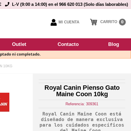
€
L-V (9:00 a 14:00) en el 966 620 013 (Solo días laborables)
0
CARRITO
MI CUENTA
Outlet
Contacto
Blog
eptado ni completado.
N 10KG
Royal Canin Pienso Gato
Maine Coon 10kg
Referencia: 309361
Royal Canin Maine Coon está
diseñado de manera exclusiva
para los cuidados específicos
del Maine Coon
.