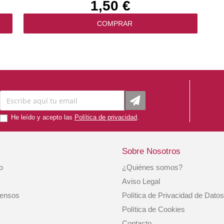
1,50 €
COMPRAR
He leído y acepto las
Política de privacidad
.
Sobre Nosotros
io
¿Quiénes somos?
0
Pienso Gato Sobre Atún Y Caballa En Gelatina
Aviso Legal
70 Gr. Applaws
iensos
Política de Privacidad de Datos
1,29 €
Política de Cookies
Contacto