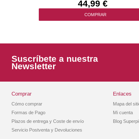
44,99 €
COMPRAR
Suscríbete a nuestra
Newsletter
Comprar
Enlaces
Cómo comprar
Mapa del sit
Pienso Gato Kitten Lata Atún Con Queso 7
Formas de Pago
Mi cuenta
Gr. Applaws
Plazos de entrega y Coste de envío
Blog Superp
1,29 €
Servicio Postventa y Devoluciones