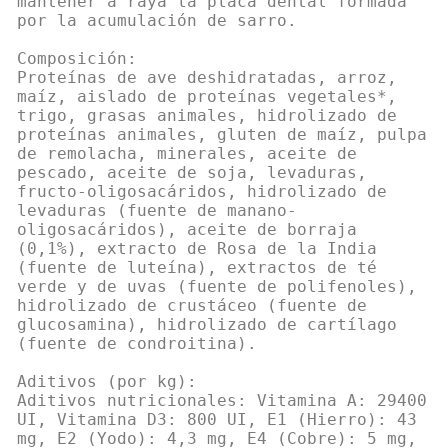
mantener a raya la placa dental formada
por la acumulación de sarro.
Composición:
Proteínas de ave deshidratadas, arroz,
maíz, aislado de proteínas vegetales*,
trigo, grasas animales, hidrolizado de
proteínas animales, gluten de maíz, pulpa
de remolacha, minerales, aceite de
pescado, aceite de soja, levaduras,
fructo-oligosacáridos, hidrolizado de
levaduras (fuente de manano-
oligosacáridos), aceite de borraja
(0,1%), extracto de Rosa de la India
(fuente de luteína), extractos de té
verde y de uvas (fuente de polifenoles),
hidrolizado de crustáceo (fuente de
glucosamina), hidrolizado de cartílago
(fuente de condroitina).
Aditivos (por kg):
Aditivos nutricionales: Vitamina A: 29400
UI, Vitamina D3: 800 UI, E1 (Hierro): 43
mg, E2 (Yodo): 4,3 mg, E4 (Cobre): 5 mg,