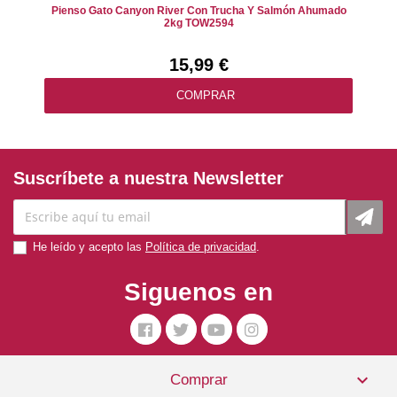
Pienso Gato Canyon River Con Trucha Y Salmón Ahumado
2kg TOW2594
15,99 €
COMPRAR
Suscríbete a nuestra Newsletter
He leído y acepto las
Política de privacidad
.
Siguenos en

Comprar
Pienso Gato Kitten Lata Atún 70 Gr. Applaws