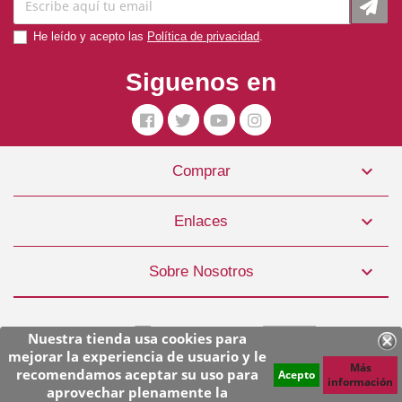
He leído y acepto las
Política de privacidad
.
Siguenos en

Comprar
Pienso Gato 6 Pescados 5,4kg Orijen
55,95 €

Enlaces
COMPRAR

Sobre Nosotros
Nuestra tienda usa cookies para
mejorar la experiencia de usuario y le
Más
recomendamos aceptar su uso para
Acepto
información
aprovechar plenamente la