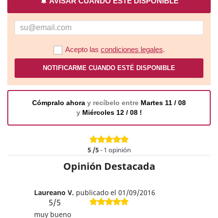
notifications
AVISAR CUANDO ESTÉ DISPONIBLE
Acepto las
condiciones legales
.
NOTIFICARME CUANDO ESTÉ DISPONIBLE
Cómpralo ahora
y recíbelo entre
Martes 11 / 08
y
Miércoles 12 / 08 !
5
/5
-
1
opinión
Opinión Destacada
Laureano V.
publicado el 01/09/2016
5/5
muy bueno