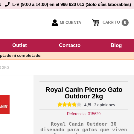
€
L-V (9:00 a 14:00) en el 966 620 013 (Solo días laborables)
0
CARRITO
MI CUENTA
Outlet
Contacto
Blog
eptado ni completado.
R 2KG
Royal Canin Pienso Gato
Outdoor 2kg
4
/5
-
2
opiniones
Referencia: 315629
Royal Canin Outdoor 30
diseñado para gatos que viven