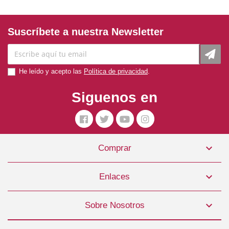
Suscríbete a nuestra Newsletter
He leído y acepto las
Política de privacidad
.
Siguenos en

Comprar
Pienso Gato Kitten Lata Pollo Con Calabaza 70 Gr. Applaws
1,29 €

Enlaces
COMPRAR

Sobre Nosotros