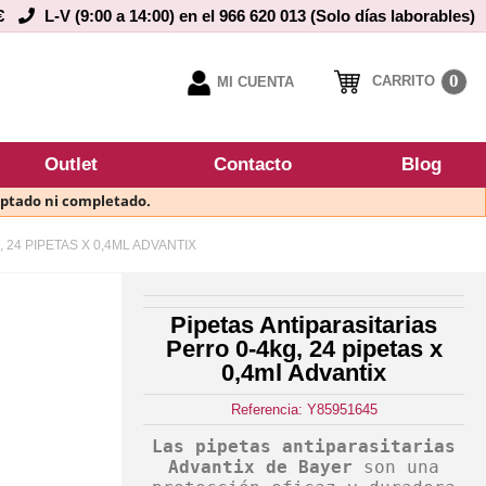
€
L-V (9:00 a 14:00) en el 966 620 013 (Solo días laborables)
0
CARRITO
MI CUENTA
Outlet
Contacto
Blog
eptado ni completado.
 24 PIPETAS X 0,4ML ADVANTIX
Pipetas Antiparasitarias
Perro 0-4kg, 24 pipetas x
0,4ml Advantix
Referencia: Y85951645
Las pipetas antiparasitarias
Advantix de Bayer
son una